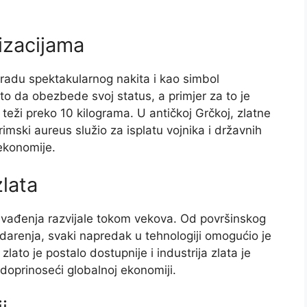
lizacijama
zradu spektakularnog nakita i kao simbol
ato da obezbede svoj status, a primjer za to je
eži preko 10 kilograma. U antičkoj Grčkoj, zlatne
mski aureus služio za isplatu vojnika i državnih
 ekonomije.
lata
e vađenja razvijale tokom vekova. Od površinskog
darenja, svaki napredak u tehnologiji omogućio je
lato je postalo dostupnije i industrija zlata je
, doprinoseći globalnoj ekonomiji.