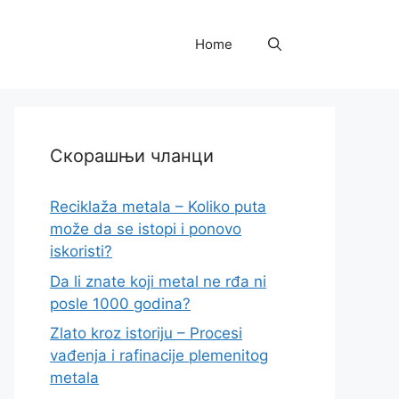
Home
Скорашњи чланци
Reciklaža metala – Koliko puta
može da se istopi i ponovo
iskoristi?
Da li znate koji metal ne rđa ni
posle 1000 godina?
Zlato kroz istoriju – Procesi
vađenja i rafinacije plemenitog
metala