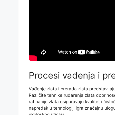
Procesi vađenja i pr
Vađenje zlata i prerada zlata predstavljaju
Različite tehnike rudarenja zlata doprin
rafinacije zlata osiguravaju kvalitet i čis
napredak u tehnologiji igra značajnu ulo
ekološkog uticaja.