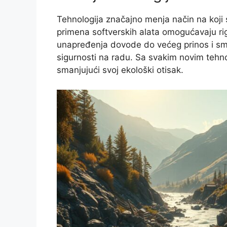
Tehnologija značajno menja način na koji s
primena softverskih alata omogućavaju rig
unapređenja dovode do većeg prinos i sma
sigurnosti na radu. Sa svakim novim tehnol
smanjujući svoj ekološki otisak.