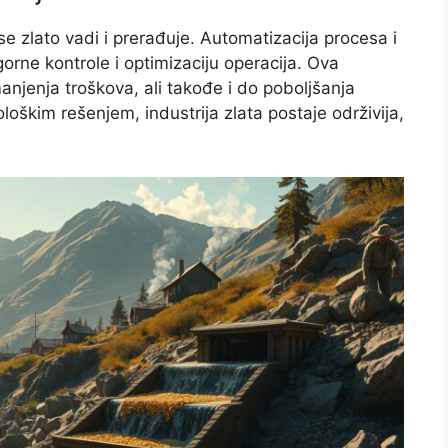
e zlato vadi i prerađuje. Automatizacija procesa i
orne kontrole i optimizaciju operacija. Ova
njenja troškova, ali takođe i do poboljšanja
oškim rešenjem, industrija zlata postaje održivija,