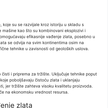
 koje su se razvijale kroz istoriju u skladu s
e mašine kao što su kombinovani eksplozivi i
 omogućavaju efikasnije vađenje zlata, posebno u
lata se odvija na svim kontinentima osim na
ifične tehnike u zavisnosti od geoloških uslova.
o čisti i priprema za tržište. Uključuje tehnike poput
 koje poboljšavaju čistoću zlata i uklanjaju
i, jer tržište zahteva visoku kvalitetu proizvoda.
tiče na ekonomsku vrednost resursa.
enje zlata