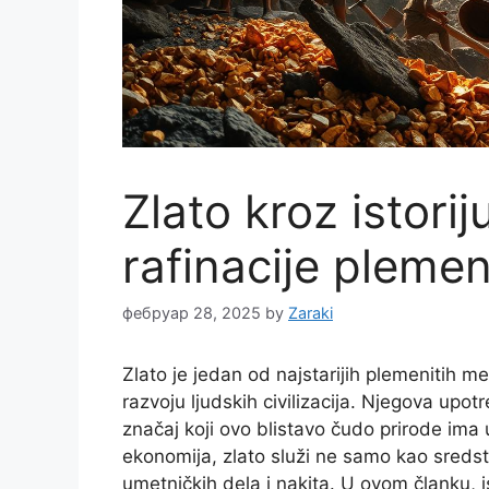
Zlato kroz istorij
rafinacije pleme
фебруар 28, 2025
by
Zaraki
Zlato je jedan od najstarijih plemenitih me
razvoju ljudskih civilizacija. Njegova upo
značaj koji ovo blistavo čudo prirode ima 
ekonomija, zlato služi ne samo kao sredst
umetničkih dela i nakita. U ovom članku, 