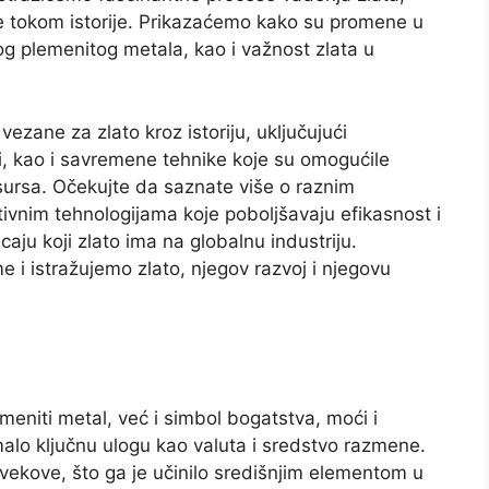
ale tokom istorije. Prikazaćemo kako su promene u
og plemenitog metala, kao i važnost zlata u
zane za zlato kroz istoriju, uključujući
li, kao i savremene tehnike koje su omogućile
sursa. Očekujte da saznate više o raznim
ivnim tehnologijama koje poboljšavaju efikasnost i
aju koji zlato ima na globalnu industriju.
 i istražujemo zlato, njegov razvoj i njegovu
emeniti metal, već i simbol bogatstva, moći i
imalo ključnu ulogu kao valuta i sredstvo razmene.
vekove, što ga je učinilo središnjim elementom u