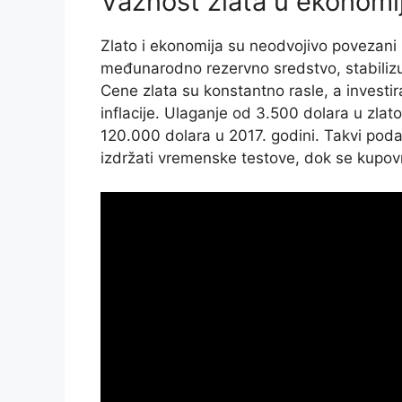
Važnost zlata u ekonomij
Zlato i ekonomija su neodvojivo povezani k
međunarodno rezervno sredstvo, stabilizu
Cene zlata su konstantno rasle, a investiran
inflacije. Ulaganje od 3.500 dolara u zlat
120.000 dolara u 2017. godini. Takvi podac
izdržati vremenske testove, dok se kupov