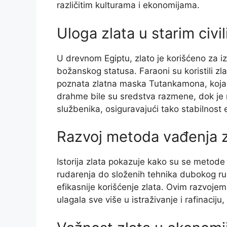
različitim kulturama i ekonomijama.
Uloga zlata u starim civi
U drevnom Egiptu, zlato je korišćeno za i
božanskog statusa. Faraoni su koristili zl
poznata zlatna maska Tutankamona, koja t
drahme bile su sredstva razmene, dok je ri
službenika, osiguravajući tako stabilnost
Razvoj metoda vađenja z
Istorija zlata pokazuje kako su se metod
rudarenja do složenih tehnika dubokog ru
efikasnije korišćenje zlata. Ovim razvojem z
ulagala sve više u istraživanje i rafinaciju