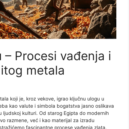
u – Procesi vađenja i
nitog metala
tala koji je, kroz vekove, igrao ključnu ulogu u
treba kao valute i simbola bogatstva jasno oslikava
u ljudskoj kulturi. Od starog Egipta do modernih
vo razmene, već i kao materijal za izradu
istražićemo fascinantne procese vađenja zlata,