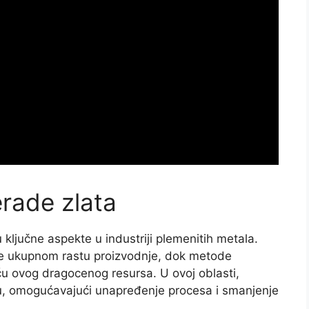
erade zlata
 ključne aspekte u industriji plemenitih metala.
ose ukupnom rastu proizvodnje, dok metode
toću ovog dragocenog resursa. U ovoj oblasti,
gu, omogućavajući unapređenje procesa i smanjenje