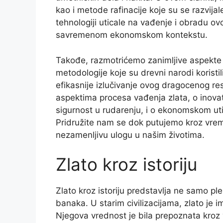
kao i metode rafinacije koje su se razvij
tehnologiji uticale na vađenje i obradu ov
savremenom ekonomskom kontekstu.
Takođe, razmotrićemo zanimljive aspekte ve
metodologije koje su drevni narodi koristi
efikasnije izlučivanje ovog dragocenog re
aspektima procesa vađenja zlata, o inovat
sigurnost u rudarenju, i o ekonomskom utic
Pridružite nam se dok putujemo kroz vreme
nezamenljivu ulogu u našim životima.
Zlato kroz istoriju
Zlato kroz istoriju predstavlja ne samo pl
banaka. U starim civilizacijama, zlato je 
Njegova vrednost je bila prepoznata kroz 