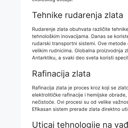
Tehnike rudarenja zlata
Rudarenje zlata obuhvata različite tehnike,
tehnološkim inovacijama. Danas se korist
rudarski transportni sistemi. Ove metode
velikim rudnicima. Globalna proizvodnja z
Antarktiku, a svaki deo sveta koristi spec
Rafinacija zlata
Rafinacija zlata je proces kroz koji se zlat
elektrolitičke rafinacije i hemijske obrade,
nečistoće. Ovi procesi su od velike važnost
Efikasan sistem prerade zlata direktno u
Uticaj tehnologije na vađ