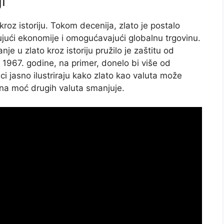
i
roz istoriju. Tokom decenija, zlato je postalo
jući ekonomije i omogućavajući globalnu trgovinu.
je u zlato kroz istoriju pružilo je zaštitu od
o 1967. godine, na primer, donelo bi više od
i jasno ilustriraju kako zlato kao valuta može
na moć drugih valuta smanjuje.